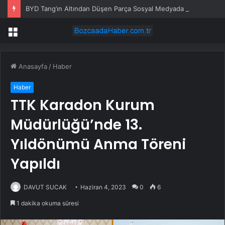
BYD Tang’ın Altından Düşen Parça Sosyal Medyada Gündem Oldu
Menü
Anasayfa
/
Haber
Haber
TTK Karadon Kurum
Müdürlüğü’nde 13.
Yıldönümü Anma Töreni
Yapıldı
DAVUT SUCAK
Haziran 4, 2023
0
6
1 dakika okuma süresi