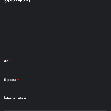
işaretlenmişlerdir
Y
o
r
u
m
*
Ad
*
E-posta
*
İnternet sitesi